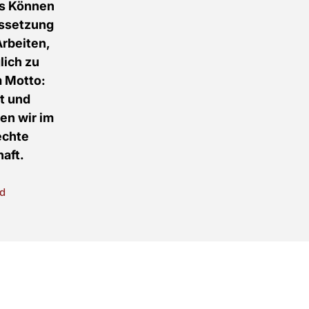
es Können
ussetzung
Arbeiten,
lich zu
m Motto:
st und
en wir im
echte
aft.
d