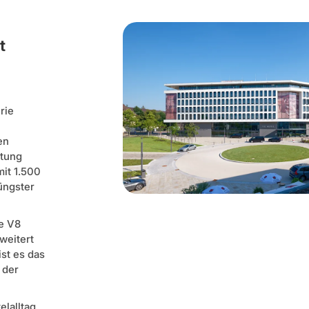
t
rie
en
itung
mit 1.500
jüngster
te V8
weitert
ist es das
 der
lalltag