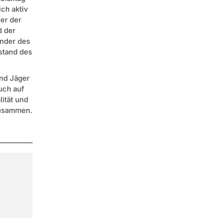
ich aktiv
er der
d der
ender des
stand des
und Jäger
uch auf
lität und
zusammen.