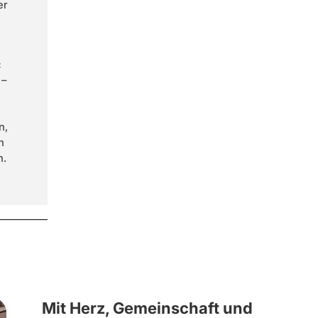
er
:
 –
n,
n
n.
Mit Herz, Gemeinschaft und