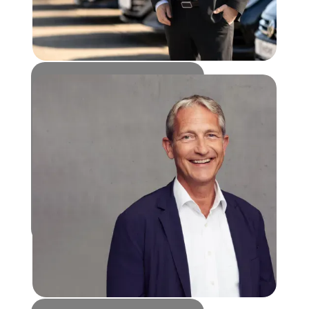
PERSÖNLICHKEITEN
Andreas Weeber
"Heimat ist dort, wo meine
Familie verwurzelt ist und wir
gemeinsam Zukunft
gestalten."