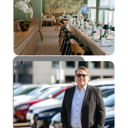
PERSÖNLICHKEITEN
Peter Kramer
"Die Menschen hier sind treue
Kunden, wichtige
Geschäftspartner, enge
Freunde und liebevolle
Familie."