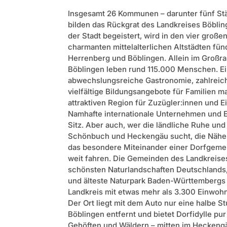
Insgesamt 26 Kommunen – darunter fünf St
bilden das Rückgrat des Landkreises Böblin
der Stadt begeistert, wird in den vier große
charmanten mittelalterlichen Altstädten fün
Herrenberg und Böblingen. Allein im Großr
Böblingen leben rund 115.000 Menschen. Ei
abwechslungsreiche Gastronomie, zahlreich
vielfältige Bildungsangebote für Familien 
attraktiven Region für Zuzügler:innen und 
Namhafte internationale Unternehmen und E
Sitz. Aber auch, wer die ländliche Ruhe u
Schönbuch und Heckengäu sucht, die Näh
das besondere Miteinander einer Dorfgemei
weit fahren. Die Gemeinden des Landkreises
schönsten Naturlandschaften Deutschlands,
und älteste Naturpark Baden-Württembergs i
Landkreis mit etwas mehr als 3.300 Einwoh
Der Ort liegt mit dem Auto nur eine halbe S
Böblingen entfernt und bietet Dorfidylle pu
Gehöften und Wäldern – mitten im Heckeng