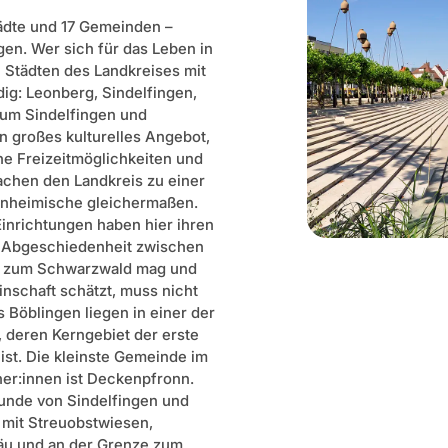
ädte und 17 Gemeinden –
gen. Wer sich für das Leben in
n Städten des Landkreises mit
dig: Leonberg, Sindelfingen,
aum Sindelfingen und
n großes kulturelles Angebot,
e Freizeitmöglichkeiten und
machen den Landkreis zu einer
Einheimische gleichermaßen.
inrichtungen haben hier ihren
nd Abgeschiedenheit zwischen
e zum Schwarzwald mag und
nschaft schätzt, muss nicht
 Böblingen liegen in einer der
 deren Kerngebiet der erste
st. Die kleinste Gemeinde im
ner:innen ist Deckenpfronn.
tunde von Sindelfingen und
r mit Streuobstwiesen,
äu und an der Grenze zum