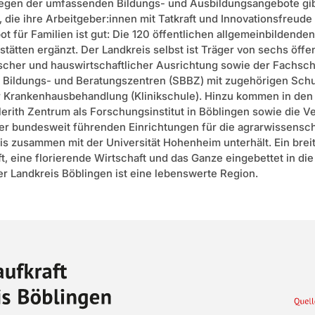
egen der umfassenden Bildungs- und Ausbildungsangebote gibt
n, die ihre Arbeitgeber:innen mit Tatkraft und Innovationsfreud
 für Familien ist gut: Die 120 öffentlichen allgemeinbildend
ätten ergänzt. Der Landkreis selbst ist Träger von sechs öffe
scher und hauswirtschaftlicher Ausrichtung sowie der Fachsch
Bildungs- und Beratungszentren (SBBZ) mit zugehörigen Schu
er Krankenhausbehandlung (Klinikschule). Hinzu kommen in de
erith Zentrum als Forschungsinstitut in Böblingen sowie die V
er bundesweit führenden Einrichtungen für die agrarwissensc
is zusammen mit der Universität Hohenheim unterhält. Ein brei
t, eine florierende Wirtschaft und das Ganze eingebettet in di
r Landkreis Böblingen ist eine lebenswerte Region.